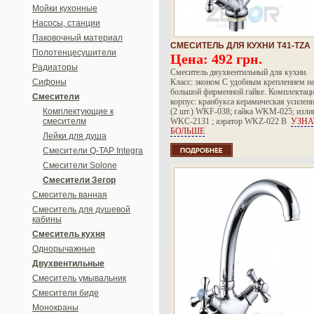
Мойки кухонные
Насосы, станции
Паковочный материал
СМЕСИТЕЛЬ ДЛЯ КУХНИ T41-TZA
Полотенцесушители
Цена:
492 грн.
Радиаторы
Смеситель двухвентильный для кухни.
Сифоны
Класс: эконом С удобным креплением н
большой фирменной гайке. Комплектаци
Смесители
корпус: кранбукса керамическая усилен
Комплектующие к
(2 шт.) WKF-038; гайка WKM-025; изли
смесителм
WKC-2131 ; аэратор WKZ-022 В
УЗНА
БОЛЬШЕ
Лейки для душа
Смесители Q-TAP Integra
Смесители Solone
Смесители Зегор
Смеситель ванная
Смеситель для душевой
кабины
Смеситель кухня
Однорычажные
Двухвентильные
Смеситель умывальник
Смесители биде
Монокраны