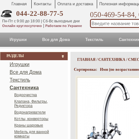
Главная
Контакты
Оплата и доставка
Полезная информац
044-22-88-77-5
050-469-54-84,
Пн-Пт с 9:00 до 18:00 | Сб-Вс выходные дни
|
Онлайн круглосуточно
Работаем по Украине
Игрушки
Все для Дома
Текстиль
Сантехни
РАЗДЕЛЫ
ГЛАВНАЯ
/
САНТЕХНИКА
/
СМЕ
Игрушки
Сортировка:
Имя (по возрастанию
Все для Дома
Текстиль
Сантехника
Водоочистка
Клапана, Фильтры,
Редуктора
Водонагреватели
Котлы, конверторы
Краны шаровые
Мебель для ванной
комнаты