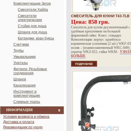
Комплектующие Зегор
Смесители Хайба
Смесители
СМЕСИТЕЛЬ ДЛЯ КУХНИ T43-TLB
электрические
Цена:
858 грн.
Стойки для душа
Смеситель для кухни двухвентильный с
удобным креплением на большой
Шланги для душа
фирменной гайке. Класс: стандарт.
Катриджи, кран буксы
Комплектация: корпус: кранбукса
керамическая усиленная (2 шт.) WKF-03
Счетчики
излив – (взаимозаменяемый WKC-049) 
Трубы
аэратор WKZ-021; гайка WKM-
УЗНА
БОЛЬШЕ
Умывальники
Унитазы
Фитинги, Резьбовые
соединения
Шланги
Канализация
Инструмент и
комплектующие
Cливные трапы
ИНФОРМАЦИЯ
Условия возврата и обмена
Доставка и оплата
Рекомендации по уходу