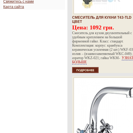
Свяжитесь с нами
Карта сайта
СМЕСИТЕЛЬ ДЛЯ КУХНИ T43-TLD
ЦВЕТ
Цена:
1092 грн.
Смеситель для кухни двухвентильный с
удобным креплением на большой
фирменной гайке. Класс: стандарт.
Комплектация: корпус: кранбукса
керамическая усиленная (2 шт.) WKF-03
излив – (взаимозаменяемый WKC-049) 
аэратор WKZ-021; гайка WKM-
УЗНА
БОЛЬШЕ