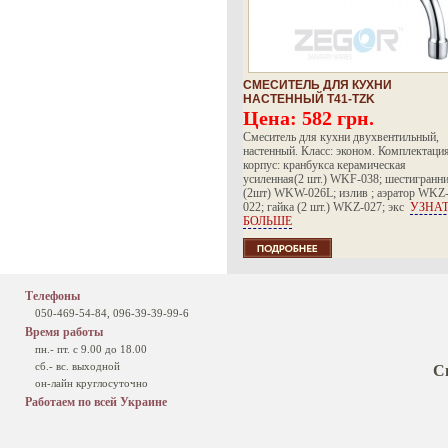
СМЕСИТЕЛЬ ДЛЯ КУХНИ
НАСТЕННЫЙ T41-TZK
Цена:
582 грн.
Смеситель для кухни двухвентильный,
настенный. Класс: эконом. Комплектация
корпус: кранбукса керамическая
усиленная(2 шт.) WKF-038; шестигранн
(2шт) WKW-026L; излив ; аэратор WKZ
022; гайка (2 шт.) WKZ-027; экс
УЗНА
БОЛЬШЕ
Телефоны
050-469-54-84, 096-39-39-99-6
Время работы
пн.- пт. с 9.00 до 18.00
сб.- вс. выходной
С
он-лайн круглосуточно
Работаем по всей Украине