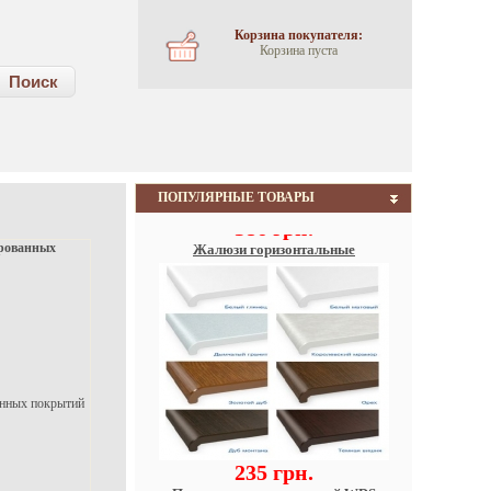
Корзина покупателя:
Корзина пуста
Поиск
386 грн.
ПОПУЛЯРНЫЕ ТОВАРЫ
Жалюзи горизонтальные
алюминиевые ламель 25 мм
ированных
анных покрытий
235 грн.
Подоконник пластиковый WDS