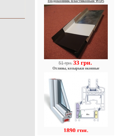
33 грн.
51 грн.
Отливы, козырьки оконные
1890 грн.
Окно металлопластиковое OPEN
TECK 4 камеры (Украина)