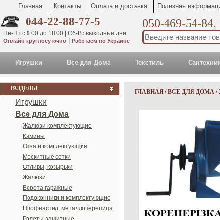
Главная
Контакты
Оплата и доставка
Полезная информац
044-22-88-77-5
050-469-54-84,
Пн-Пт с 9:00 до 18:00 | Сб-Вс выходные дни
|
Онлайн круглосуточно
Работаем по Украине
Игрушки
Все для Дома
Текстиль
Сантехни
РАЗДЕЛЫ
ГЛАВНАЯ
/
ВСЕ ДЛЯ ДОМА
/
Игрушки
Все для Дома
Жалюзи комплектующие
Камины
Окна и комплектующие
Москитные сетки
Отливы, козырьки
Жалюзи
Ворота гаражные
Подоконники и комплектующие
Профнастил, металлочерепица
Ролеты защитные