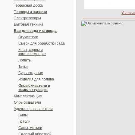
Террасная доска
Теплицы и парники
Увелич
Электротовары
Бытовая техника
Все для сада и огорода
Окучивтели
Смеси для обработки сада
Косы, серпы и
комплектующие
Лопаты
Тачки
Буры садовые
Изделия для полива
Опрыскиватели и
комплектующие
Комплектующие
Опрыскиватели
Удочки и распылители
Вилы
Грабли
Сапы, мотыги
Садовый обрезной