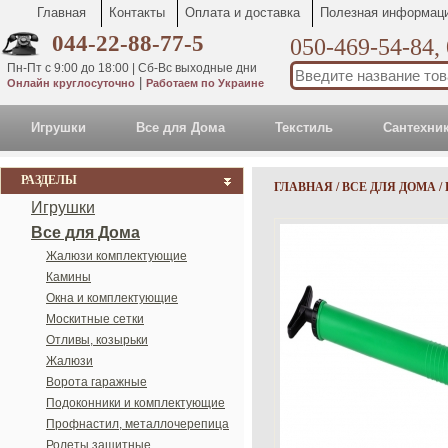
Главная
Контакты
Оплата и доставка
Полезная информац
044-22-88-77-5
050-469-54-84,
Пн-Пт с 9:00 до 18:00 | Сб-Вс выходные дни
|
Онлайн круглосуточно
Работаем по Украине
Игрушки
Все для Дома
Текстиль
Сантехни
РАЗДЕЛЫ
ГЛАВНАЯ
/
ВСЕ ДЛЯ ДОМА
/
Игрушки
Все для Дома
Жалюзи комплектующие
Камины
Окна и комплектующие
Москитные сетки
Отливы, козырьки
Жалюзи
Ворота гаражные
Подоконники и комплектующие
Профнастил, металлочерепица
Ролеты защитные